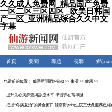
久久成人免费网_精品国产免费
一区二区三区四区 _欧美日韩国
产一区_亚洲精品综合久久中文
字幕
首頁
要聞
專題
視聽
鄉(xiān
旅游
美食
文體
您當前的位置：
仙游新聞網(wǎng)
>>
生活
>>
健康
>>
提升先心病篩查與診療水平 學習班在莆舉辦
把握“冬病夏治”的黃金窗口 鯉南衛(wèi)生院三伏灸服務已經(jī