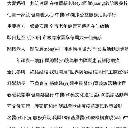
大愛媽祖 共筑健康 在榕莆籍名醫(yī)回鄉(xiāng)義診暖桑梓
仙臺一家親 健康暖人心 中醫(yī)健康公益服務活動舉行
用藥有方 銀齡安康 全市老年健康宣傳周在仙啟動
即日起至9月30日 市級專家團隊每周六來仙義診
關懷老人 關愛農(nóng)村 “腫瘤康復陽光行”公益活動走進
二十年頑疾一朝解 縣總醫(yī)院為聽力障礙患者解除病痛
全民參與 終結結核 我縣開展“世界防治結核病日”主題宣傳
科學助長 不負春光 縣總醫(yī)院生長發(fā)育義診活動收官
春暖花開季 健康鄰里行 中醫(yī)藥文化進社區(qū)義診活動
守父母安康 護家庭和睦 我縣帶狀皰疹疫苗惠民政策啟動
名醫(yī)下沉 服務升級 我縣18家基層醫(yī)療機構實現(xiàn)