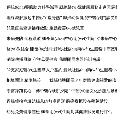
傳統(tǒng)藥膳助力科學減重 縣總醫(yī)院健康服務走進天馬
埋線減肥掀起中醫(yī)“瘦身熱” 縣婦幼保健院中醫(yī)門診受
兒童疫苗查漏補種啟動 重點覆蓋0-6歲兒童
未病先防 全程跟蹤 楓亭鎮(zhèn)中心衛(wèi)生院“治未病中
醫(yī)教結合 開發(fā)潛能 鯉城社區(qū)衛(wèi)生服務中
消除傳播風險 守護母嬰健康 我縣開展專題培訓會議
32支家庭醫(yī)生團隊入戶簽約 鯉城社區(qū)衛(wèi)生
把脈問診 精準施策——我縣精準開展老年群體健康關愛服務
學雷鋒踐初心 傳中醫(yī)暖“夕陽” 中醫(yī)藥文化沙龍活
胃腸鏡檢查讓結腸息肉無處遁形 將癌癥扼殺在萌芽階段
幼兒免費健康體檢 楓亭衛(wèi)生院對其健康狀況進行評估