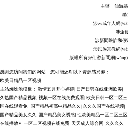
主辦：仙游縣融媒體中
聯(
涉未成年人網(wǎng
涉企侵權
涉新聞敲詐和假新聞
涉民族宗教網(wǎng
版權所有@仙游新聞網(wǎng)
感谢您访问我们的网站，您可能还对以下资源感兴趣：
欧美日精品一区视频
主站蜘蛛池模板：
激情五月开心婷婷
|
日产日韩在线亚洲欧美
|
久热国产精品视频
|
视频一区在线免费观看
|
欧美日韩一区二区三
区在线观看免
|
国产精品初高中精品久久
|
久久久国产在线视频
|
国产精品美女久久
|
国产精品美女诱惑
|
性欧美精品一区二区三区
在线播放V
|
一区二区视频在线免费
|
天天成人综合网
|
久久久久