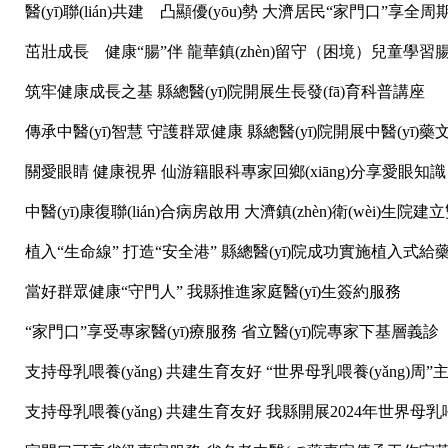
醫(yī)聯(lián)共建 凸顯優(yōu)勢 大濟居民“家門口”享全
茁壯成長 健康“腸”伴 龍華鎮(zhèn)留守（困境）兒童學
筑牢健康成長之基 縣總醫(yī)院開展生長發(fā)育科普講座
傳承中醫(yī)智慧 守護群眾健康 縣總醫(yī)院開展中醫(yī
關愛眼睛 健康視界 仙游籍眼科專家回鄉(xiāng)分享愛眼知識
中醫(yī)康復聯(lián)合病房啟用 大濟鎮(zhèn)衛(wèi)生
植入“生命線” 打造“安全港” 縣總醫(yī)院成功實施植入式
當好群眾健康“守門人” 我縣推進家庭醫(yī)生簽約服務
“家門口”享受專家醫(yī)療服務 省立醫(yī)院專家下基層義診
支持母乳喂養(yǎng) 共建生育友好 “世界母乳喂養(yǎng)
支持母乳喂養(yǎng) 共建生育友好 我縣開展2024年世界母乳喂