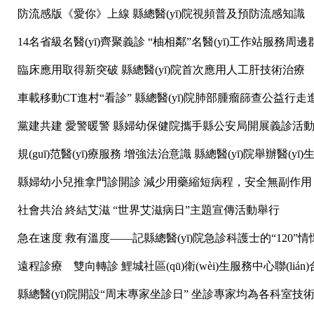
防流感版《愛你》上線 縣總醫(yī)院視頻普及預防流感知識
14名省級名醫(yī)齊聚義診 “柚相鄰”名醫(yī)工作站服務周邊
臨床應用取得新突破 縣總醫(yī)院首次應用人工肝技術治療
車載移動CT進村“看診” 縣總醫(yī)院肺部腫瘤篩查公益行走進榜
黨建共建 愛警暖警 縣婦幼保健院攜手縣公安局開展義診活
規(guī)范醫(yī)療服務 增強法治意識 縣總醫(yī)院舉辦醫(
縣婦幼小兒推拿門診開診 減少用藥縮短病程，安全無副作用
社會共治 終結艾滋 “世界艾滋病日”主題宣傳活動舉行
急在速度 救有溫度——記縣總醫(yī)院急診科護士的“120”情
遠程診療 雙向轉診 鯉城社區(qū)衛(wèi)生服務中心聯(liá
縣總醫(yī)院開設“周末專家坐診日” 坐診專家均為各科室技