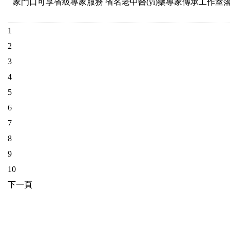
家門口可享省級專家服務 省名老中醫(yī)藥專家傳承工作室落戶縣
1
2
3
4
5
6
7
8
9
10
下一頁