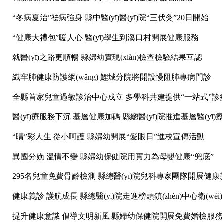
“冬病夏治”祛病強身 縣中醫(yī)醫(yī)院“三伏灸”20日開始
“健康大禮包”暖人心 醫(yī)學生到溪口村開展健康服務
就醫(yī)之路更順暢 縣婦幼實現(xiàn)檢查檢驗結果互認
織牢肺健康防護網(wǎng) 鯉城分院將開設慢阻肺專病門診
全縣首家兒童過敏診治中心成立 多學科共建提供“一站式”診
醫(yī)療服務下沉 基層健康加碼 縣總醫(yī)院推進基層醫(yī
“睛”彩人生 從小呵護 縣婦幼開展“愛眼日”進校宣傳活動
異國分娩 溫情不變 縣婦幼保健院用實力為母嬰健康“兜底”
295名兒童免費骨齡檢測 縣總醫(yī)院兒科專家團隊開展健康
健康義診 護航成長 縣總醫(yī)院走進榜頭鎮(zhèn)中心衛(wè
提升健康意識 倡導文明新風 縣婦幼保健院開展免費婚檢服