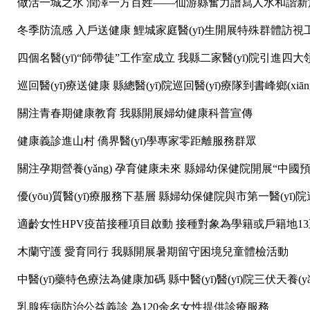
做活一城之水 潤澤一方百姓——仙游縣奮力譜寫人水和諧新
冬季防流感 入戶送健康 鯉城家庭醫(yī)生開展特殊群體訪視
四個名醫(yī)“師帶徒”工作室成立 我縣二家醫(yī)院引進四
巡回醫(yī)療送健康 縣總醫(yī)院巡回醫(yī)療隊到書峰鄉(xiān
關注青春期健康教育 我縣開展婦幼健康科普宣傳
健康義診進山村 僑界醫(yī)學專家零距離服務群眾
關注孕期營養(yǎng) 孕育健康未來 縣婦幼保健院開展“中
優(yōu)質醫(yī)療服務下基層 縣婦幼保健院與市第一醫(yī)院達成
適齡女性HPV疫苗接種項目啟動 接種對象為學籍或戶籍地13
木蘭守護 愛育同行 我縣開展暑期留守困境兒童體檢活動
中醫(yī)藥特色療法為健康加碼 縣中醫(yī)醫(yī)院三伏天養(y
乳腺疾病防治公益義診 為120余名女性提供診療服務