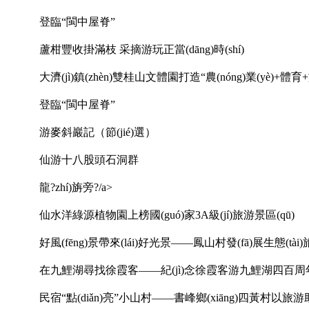
登臨“閩中屋脊”
蘆柑豐收掛滿枝 采摘游玩正當(dāng)時(shí)
大濟(jì)鎮(zhèn)雙桂山文體園打造“農(nóng)業(yè)+體
登臨“閩中屋脊”
游麥斜巖記（節(jié)選）
仙游十八股頭石洞群
龍?zhí)旃旁?/a>
仙水洋綠源植物園上榜國(guó)家3A級(jí)旅游景區(qū)
好風(fēng)景帶來(lái)好光景——鳳山村發(fā)展生態(tài
在九鯉湖尋找徐霞客——紀(jì)念徐霞客游九鯉湖四百周
民宿“點(diǎn)亮”小山村——書峰鄉(xiāng)四黃村以旅游助