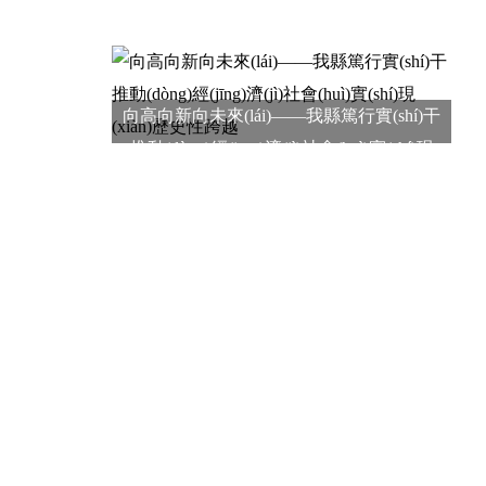
向高向新向未來(lái)——我縣篤行實(shí)干
推動(dòng)經(jīng)濟(jì)社會(huì)實(shí)現
(xiàn)歷史性跨越