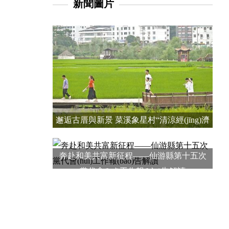
新聞圖片
邂逅古厝與新景 菜溪象星村“清涼經(jīng)濟
(jì)”持續(xù)升溫
奔赴和美共富新征程——仙游縣第十五次
黨代會(huì)工作報(bào)告解讀