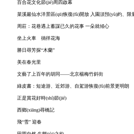
百合花文化節(jié)周四啟幕
菜溪巖仙水洋景區(qū)恢復(fù)開放 入園須預(yù)約、限
周莊：花巷遇上蓄謀已久的花事 一朵就傾心
坐上火車 徜徉花海
勝日尋芳探“木蘭”
美在春光里
文藝了上百年的胡同——北京楊梅竹斜街
綠皮書：短途游、近郊游、自駕游恢復(fù)前景更明朗
正是賞花好時(shí)節(jié)
西鄉(xiāng)尋橋記
飛“雪” 迎春
田園自然 生態(tài)之約