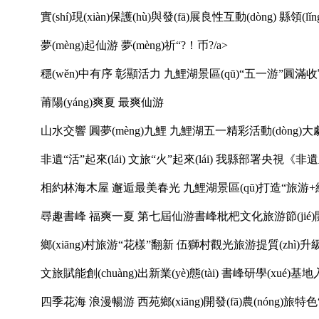
實(shí)現(xiàn)保護(hù)與發(fā)展良性互動(dòng) 縣領(
夢(mèng)起仙游 夢(mèng)祈“?！币?/a>
穩(wěn)中有序 彰顯活力 九鯉湖景區(qū)“五一游”圓滿
莆陽(yáng)爽夏 最爽仙游
山水交響 圓夢(mèng)九鯉 九鯉湖五一精彩活動(dòng)大
非遺“活”起來(lái) 文旅“火”起來(lái) 我縣部署央視《
相約林海木屋 邂逅最美春光 九鯉湖景區(qū)打造“旅游+
尋趣書峰 福爽一夏 第七屆仙游書峰枇杷文化旅游節(jié)
鄉(xiāng)村旅游“花樣”翻新 伍獅村觀光旅游提質(zhì)升級(
文旅賦能創(chuàng)出新業(yè)態(tài) 書峰研學(xué)基
四季花海 浪漫暢游 西苑鄉(xiāng)開發(fā)農(nóng)旅特色“荷