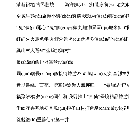
清新福地 古邑勝境 ——游洋鎮(zhèn)打造康養(yǎng)文旅新業
全域生態(tài)旅游小鎮(zhèn)遴選 我縣兩個(gè)鄉(xiāng)鎮
“兔”個(gè)開心 “兔”個(gè)吉祥 九鯉湖景區(qū)迎來(lái)
紅紅火火迎兔年 九鯉湖景區(qū)新增多個(gè)網(wǎng)紅打
興山村入選省“金牌旅游村”
長(zhǎng)假戶外露營(yíng)熱
國(guó)慶長(zhǎng)假接待旅游23.41萬(wàn)人次 全縣主要景
近期書峰、西苑、榜頭短途游人氣極旺——“微旅游”已
福聚鼓樓 夢(mèng)圓仙游 我縣推出“四仙”圣境精品旅
千畝花卉基地初具規(guī)模圣山村打造產(chǎn)業(yè)
徐觀復(fù)重辟仙都第一井