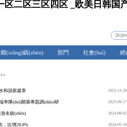
一区二区三区四区 _欧美日韩国
鄉(xiāng)鎮(zhèn)
部門
社會(huì)
經(
>>
人水和諧新篇章
2025-12-29
吳海端率隊(duì)開展專題調(diào)研
2025-09-17
名鎮(zhèn)
2024-08-02
，比增28.8%
2024-05-10