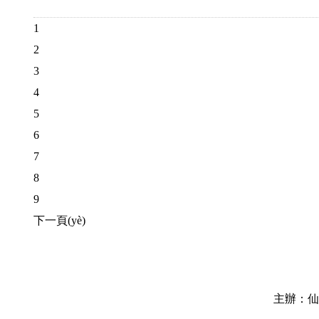
1
2
3
4
5
6
7
8
9
下一頁(yè)
主辦：仙游縣融