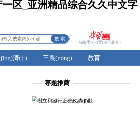
产一区_亚洲精品综合久久中文字
福建學(xué)習(xí)平臺(tái)
jīng)濟(jì)
三農(nóng)
教育
專題推薦