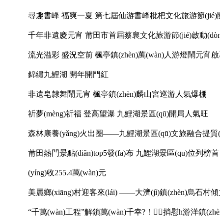
尋趣書峰 福爽一夏 第七屆仙游書峰枇杷文化旅游節(jié)
千年非遺慶元宵 莆田市首屆蔡襄文化旅游節(jié)啟動(dòn
流光溢彩 盛況空前 楓亭鎮(zhèn)萬(wàn)人游燈鬧元宵
錦繡九鯉湖 開年開門紅
非遺皂隸舞鬧元宵 楓亭鎮(zhèn)麟山宮巡游人氣爆棚
祈夢(mèng)祈福 登高望瀑 九鯉湖景區(qū)開局人氣旺
森林康養(yǎng)火出圈——九鯉湖景區(qū)文旅融合提質(z
莆田熱門景點(diǎn)top5發(fā)布 九鯉湖景區(qū)位列榜首 雙
(yíng)收255.4萬(wàn)元
美麗鄉(xiāng)村迎客來(lái) ——大濟(jì)鎮(zhèn)
“千萬(wàn)工程”解鎖萬(wàn)千幸?！捎慰h游洋鎮(zhèn