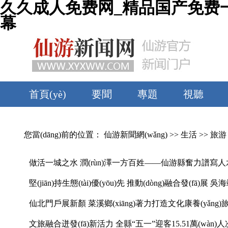
久久成人免费网_精品国产免费
幕
首頁(yè)
要聞
專題
視聽
理論
旅游
美食
文體
您當(dāng)前的位置：
仙游新聞網(wǎng)
>>
生活
>>
旅游
做活一城之水 潤(rùn)澤一方百姓——仙游縣奮力譜寫
堅(jiān)持生態(tài)優(yōu)先 推動(dòng)融合發(fā)展 
仙北門戶展新顏 菜溪鄉(xiāng)著力打造文化康養(yǎng)旅游
文旅融合迸發(fā)新活力 全縣“五一”迎客15.51萬(wàn)人次