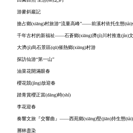
游麥斜巖記
搶占鄉(xiāng)村旅游“流量高峰”——前溪村依托生態(tài)優
千年古村的新福祉——石蒼鄉(xiāng)濟(jì)川村推進(jìn)
大濟(jì)烏石景區(qū)催熱鄉(xiāng)村游
探訪仙游“第一山”
油菜花開滿眼春
櫻花競(jìng)放迎春
踏青賞櫻正當(dāng)時(shí)
李花迎春
奏響文旅『交響曲』——西苑鄉(xiāng)堅(jiān)持生態(tài)
層林盡染