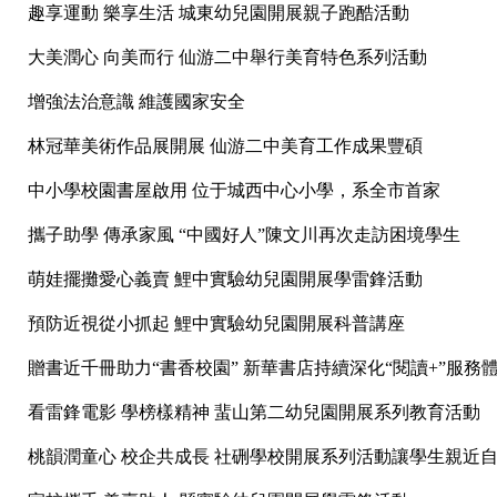
趣享運動 樂享生活 城東幼兒園開展親子跑酷活動
大美潤心 向美而行 仙游二中舉行美育特色系列活動
增強法治意識 維護國家安全
林冠華美術作品展開展 仙游二中美育工作成果豐碩
中小學校園書屋啟用 位于城西中心小學，系全市首家
攜子助學 傳承家風 “中國好人”陳文川再次走訪困境學生
萌娃擺攤愛心義賣 鯉中實驗幼兒園開展學雷鋒活動
預防近視從小抓起 鯉中實驗幼兒園開展科普講座
贈書近千冊助力“書香校園” 新華書店持續深化“閱讀+”服務
看雷鋒電影 學榜樣精神 蜚山第二幼兒園開展系列教育活動
桃韻潤童心 校企共成長 社硎學校開展系列活動讓學生親近