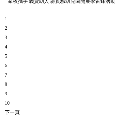
家校攜手 義賣助人 縣實驗幼兒園開展學雷鋒活動
1
2
3
4
5
6
7
8
9
10
下一頁