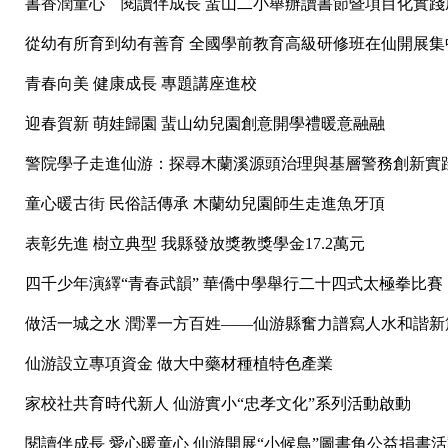
書香潤童心 閱讀伴成長 蜚山二小舉辦讀書節暨項目化實踐
從幼有所育到幼有善育 全國學前教育高級研修班在仙開展集
青春向美 健康成長 專題講座進校
迎春賀新 萌娃歸園 蜚山幼兒園創意開學禮暖意融融
警院學子走進仙游：探尋木蘭溪源頭治理與基層警務創新實
童心暖古街 民俗話傳承 木蘭幼兒園師生走進魚牙頂
表彰先進 樹立典型 我縣發放獎教獎學金17.2萬元
四千少年演繹“青春武韻” 華僑中學舉行二十四式太極拳比賽
做活一城之水 潤澤一方百姓——仙游縣奮力譜寫人水和諧新
仙游設立專項資金 做大中藥材種植特色產業
家校社共育時代新人 仙游實小“忠孝文化”系列活動啟動
閱讀伴成長 愛心暖童心 仙游開展“小候鳥”圖書角公益捐書