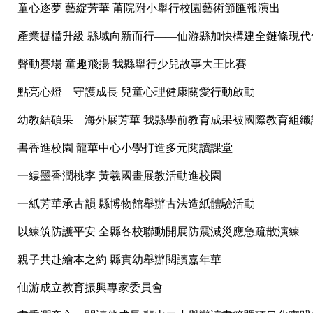
童心逐夢 藝綻芳華 莆院附小舉行校園藝術節匯報演出
產業提檔升級 縣域向新而行——仙游縣加快構建全鏈條現代
聲動賽場 童趣飛揚 我縣舉行少兒故事大王比賽
點亮心燈 守護成長 兒童心理健康關愛行動啟動
幼教結碩果 海外展芳華 我縣學前教育成果被國際教育組織
書香進校園 龍華中心小學打造多元閱讀課堂
一縷墨香潤桃李 黃羲國畫展教活動進校園
一紙芳華承古韻 縣博物館舉辦古法造紙體驗活動
以練筑防護平安 全縣各校聯動開展防震減災應急疏散演練
親子共赴繪本之約 縣實幼舉辦閱讀嘉年華
仙游成立教育振興專家委員會