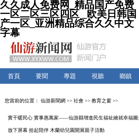
久久成人免费网_精品国产免费
一区二区三区四区 _欧美日韩国
产一区_亚洲精品综合久久中文
字幕
首頁
要聞
專題
視聽
鄉鎮
您當前的位置：
仙游新聞網
>>
社會
>>
教育之窗
>>
實干暖民心 實事惠萬家——仙游縣增進民生福祉繪就幸福圖
放下屏幕 拾起陪伴 木蘭幼兒園開展親子活動