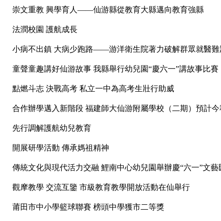
崇文重教 興學育人——仙游縣從教育大縣邁向教育強縣
法潤校園 護航成長
小病不出鎮 大病少跑路——游洋衛生院著力破解群眾就醫難
童聲童趣講好仙游故事 我縣舉行幼兒園“慶六一”講故事比賽
點燃斗志 決戰高考 私立一中為高考生壯行助威
合作辦學邁入新階段 福建師大仙游附屬學校（二期）預計今秋投
先行調解護航幼兒教育
開展研學活動 傳承媽祖精神
傳統文化與現代活力交融 鯉南中心幼兒園舉辦慶“六一”文藝
觀摩教學 交流互鑒 市級教育教學開放活動在仙舉行
莆田市中小學籃球聯賽 榜頭中學獲市二等獎