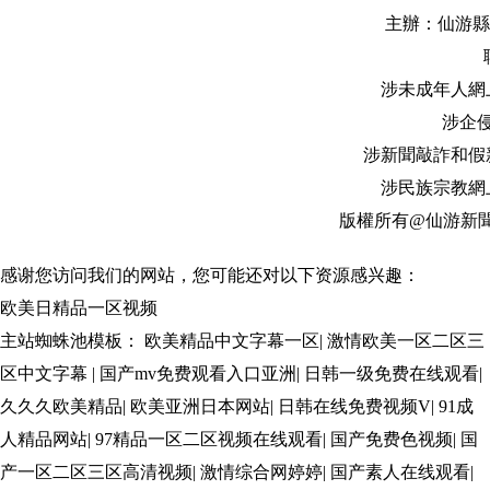
主辦：仙游縣融媒體中
涉未成年人網上有害
涉企侵權
涉新聞敲詐和假新聞有
涉民族宗教網上有
版權所有@仙游新
感谢您访问我们的网站，您可能还对以下资源感兴趣：
欧美日精品一区视频
主站蜘蛛池模板：
欧美精品中文字幕一区
|
激情欧美一区二区三
区中文字幕
|
国产mv免费观看入口亚洲
|
日韩一级免费在线观看
|
久久久欧美精品
|
欧美亚洲日本网站
|
日韩在线免费视频V
|
91成
人精品网站
|
97精品一区二区视频在线观看
|
国产免费色视频
|
国
产一区二区三区高清视频
|
激情综合网婷婷
|
国产素人在线观看
|