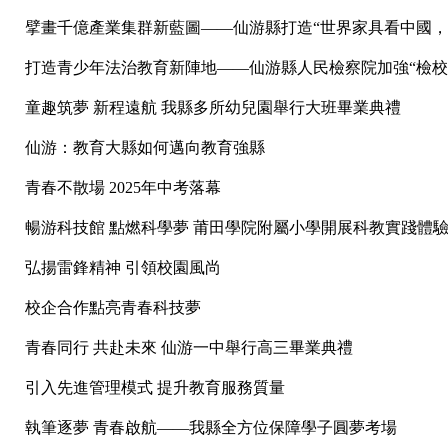
擘畫千億產業集群新藍圖——仙游縣打造“世界家具看中國，中
打造青少年法治教育新陣地——仙游縣人民檢察院加強“檢校
童趣筑夢 新程遠航 我縣多所幼兒園舉行大班畢業典禮
仙游：教育大縣如何邁向教育強縣
青春不散場 2025年中考落幕
暢游科技館 點燃科學夢 莆田學院附屬小學開展科教實踐體
弘揚雷鋒精神 引領校園風尚
校企合作點亮青春科技夢
青春同行 共赴未來 仙游一中舉行高三畢業典禮
引入先進管理模式 提升教育服務質量
執筆逐夢 青春啟航——我縣全方位保障學子圓夢考場