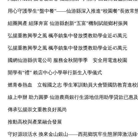
用心守護學生“盤中餐”——仙游縣深入推進“校園餐”長效常
組團興產 組隊奔富 仙游縣創新“五富”機制賦能鄉村振興
弘揚重教興學之風 楓亭鎮集中發放獎教助學金近45萬元
弘揚重教興學之風 楓亭鎮集中發放獎教助學金近45萬元
國網仙游縣供電公司 服務金秋開學季 安全用電進校園
開學有“禮” 賴店中心小學舉行新生入學儀式
燃青春熱血 立報國之志 學生軍訓動員大會暨國防教育進校
線上申辦 助力圓夢 仙游農商銀行生源地信用助學貸款已惠
傳承弘揚崇文重教良好風尚
推動高校與產業融合發展
守好源頭活水 換來金山銀山——西苑鄉筑牢生態屏障激活綠