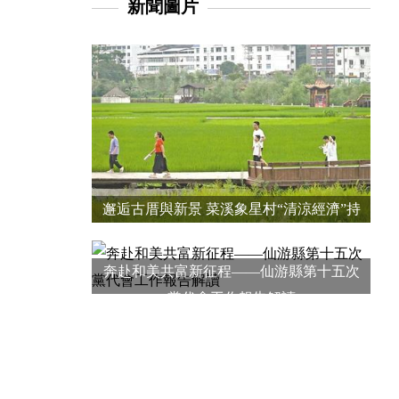
新聞圖片
邂逅古厝與新景 菜溪象星村“清涼經濟”持
續升溫
奔赴和美共富新征程——仙游縣第十五次
黨代會工作報告解讀