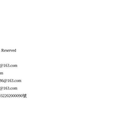
eserved
63.com
om
@163.com
63.com
202000090號