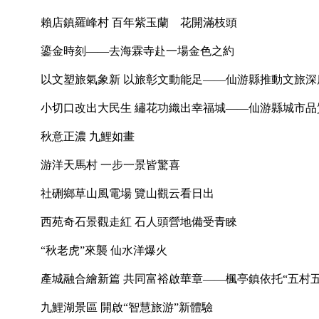
賴店鎮羅峰村 百年紫玉蘭 花開滿枝頭
鎏金時刻——去海霖寺赴一場金色之約
以文塑旅氣象新 以旅彰文動能足——仙游縣推動文旅
小切口改出大民生 繡花功織出幸福城——仙游縣城市品
秋意正濃 九鯉如畫
游洋天馬村 一步一景皆驚喜
社硎鄉草山風電場 覽山觀云看日出
西苑奇石景觀走紅 石人頭營地備受青睞
“秋老虎”來襲 仙水洋爆火
產城融合繪新篇 共同富裕啟華章——楓亭鎮依托“五村
九鯉湖景區 開啟“智慧旅游”新體驗