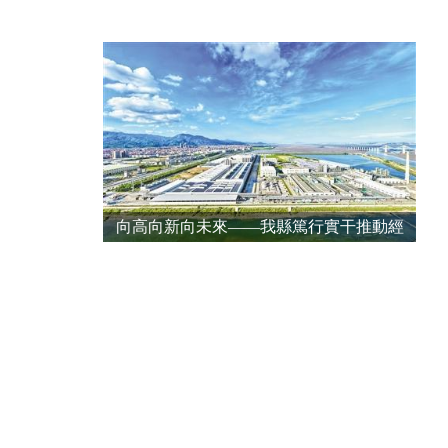
向高向新向未來——我縣篤行實干推動經
濟社會實現歷史性跨越