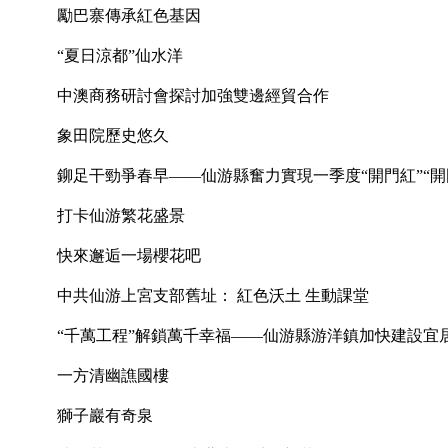
勵巴寨傳承紅色基因
“夏日涼都”仙水洋
中澳商務研討會探討加強雙邊經貿合作
象田院歷史悠久
鉚足干勁爭春早——仙游縣奮力實現一季度“開門紅”“開
打卡仙游繁花盛景
快來邂逅一場櫻花吧
中共仙游上宮支部舊址： 紅色沃土 生動課堂
“千萬工程”解鎖萬千幸福——仙游縣游洋鎮加快建設宜
一方清幽譙國樓
獅子巖有奇泉