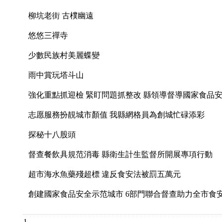
柳坑老街 古樸幽遠
悠悠三禪寺
少數民族村美麗蝶變
雨中賞玩塔斗山
強化重點抓迎檢 緊盯問題抓整改 縣領導督導國家食品
志愿服務扮靚城市顏值 我縣網格員為創城忙碌添彩
探秘十八股頭
督查餐飲具規范消毒 縣衛生計生監督所開展專項行動
超市海水魚藥殘超標 違反食安法被罰五萬元
創建國家食品安全示范城市 6部門聯合督查助力全市食
1