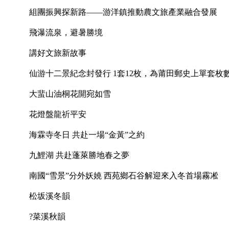
組團振興探新路——游洋鎮推動農文旅產業融合發展
飛瀑流泉，避暑勝境
講好文旅新故事
仙游十二景紀念封發行 1套12枚，為莆田郵史上單套枚
大蜚山油桐花開宛如雪
花燈盤龍祈平安
海霖寺冬日 共赴一場“金黃”之約
九鯉湖 共赴蓬萊勝地春之夢
南國“雪景”分外妖嬈 西苑鄉石谷解迎來入冬首場霧凇
松坂溪冬韻
?菜溪秋韻