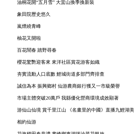
油桐花開“五月雪” 大蜚山換季換新裝
象田院歷史悠久
嵐煙繞青峰
柚花又開啦
百花鬧春 踏野尋春
櫻花驚艷迎客來 來洋社區賞花游客如織
夯實流動人口底數 鯉城街道多部門齊排查
誠信為本 振興鄉村 仙游農商銀行獲又一市級榮譽
市場主體突破20萬戶 我縣優化營商環境成效顯著
游仙山仙境 賞千里江山 《名畫里的中國》直播九鯉湖
相約仙游
花海梯田春意濃 書峰鄉東湖坪油菜花怒放