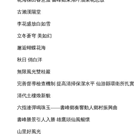
古瀨漢陽堂
李花盛放白如雪
立冬蒼穹 美如幻
邂逅蝴蝶花海
秋日 俏白洋
無限風光雙桂巖
完善督導檢查機制 提高清掃保潔水平 仙游縣環衛所扎
清代土樓煥新貌
六指連彈鳴珠玉——書峰鄉奏響動人鄉村振興曲
書峰勝景引人入勝 雄鷹頭仙風暢懷
山里好風光