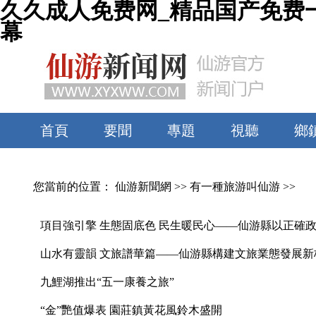
久久成人免费网_精品国产免费
幕
首頁
要聞
專題
視聽
鄉
您當前的位置：
仙游新聞網
>>
有一種旅游叫仙游
>>
項目強引擎 生態固底色 民生暖民心——仙游縣以正確
山水有靈韻 文旅譜華篇——仙游縣構建文旅業態發展新
九鯉湖推出“五一康養之旅”
“金”艷值爆表 園莊鎮黃花風鈴木盛開